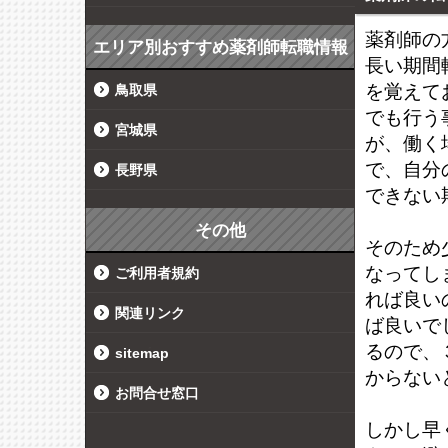
薬剤師の
エリア別おすすめ薬剤師転職情報
長い期間
を覚えて
鳥取県
でも行う
宮城県
が、働く
で、自分
長野県
できない
その他
そのため
なってし
ご利用者規約
れば良い
関連リンク
ば良いで
るので、
sitemap
からない
お問合せ窓口
しかし早