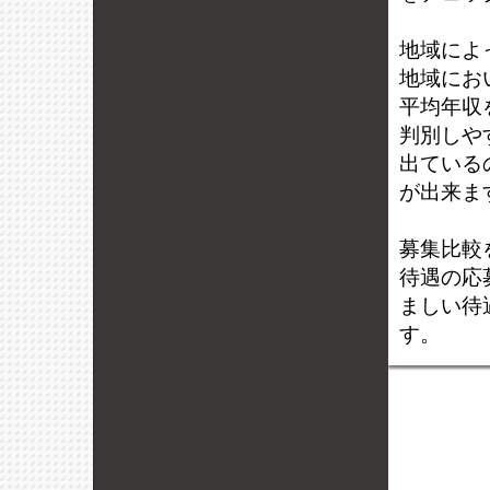
地域によ
地域にお
平均年収
判別しや
出ている
が出来ま
募集比較
待遇の応
ましい待
す。