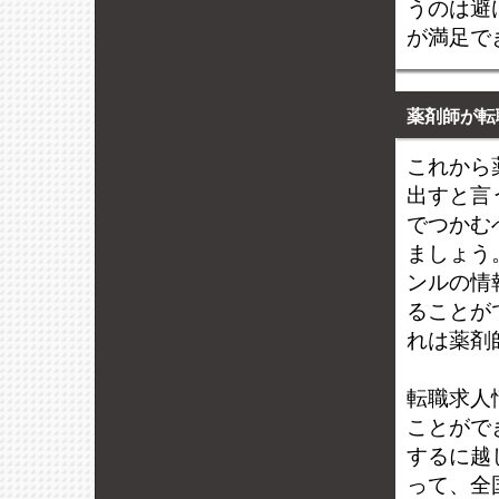
うのは避
が満足で
薬剤師が転
これから
出すと言
でつかむ
ましょう
ンルの情
ることが
れは薬剤
転職求人
ことがで
するに越
って、全